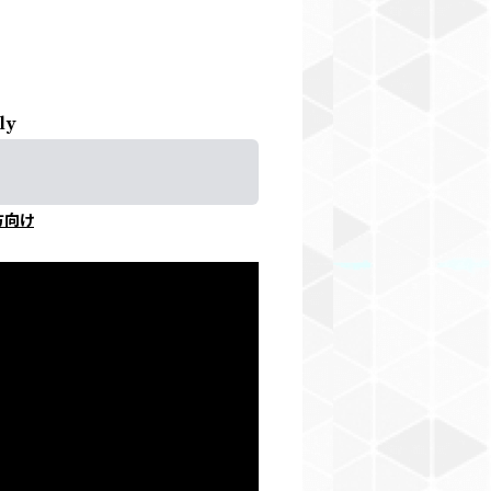
ly
方向け