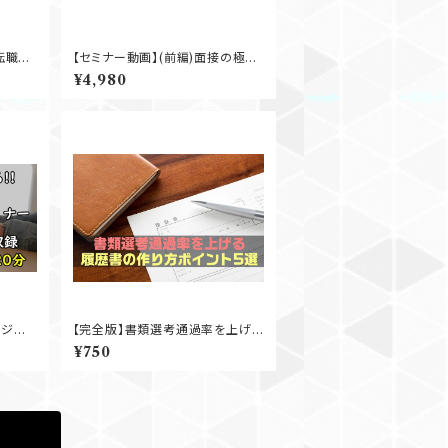
転職エ
【セミナー動画】(前編)面接の極意
を徹底解説セミナー
¥4,980
ンジニ
【完全版】書類選考通過率を上げる
ミナー
履歴書の作り方ポイント5選
¥750