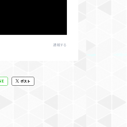
通報する
NE
ポスト