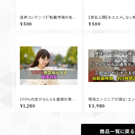
音声コンテンツ【「転職市場の危険
【実名公開】おススメしない
な未来(後編)【転職YouTuberイ
ージェント3選
¥500
¥500
ッシーさんと対談】」】
100％内定がもらえる面接対策大
現役エンジニアが語る！エ
全
アのリアルが分かる適性セ
¥1,280
¥3,980
商品一覧に戻る